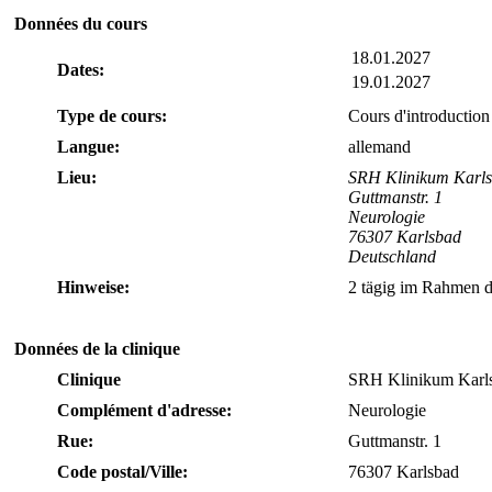
Données du cours
18.01.2027
Dates:
19.01.2027
Type de cours:
Cours d'introduction
Langue:
allemand
Lieu:
SRH Klinikum Karl
Guttmanstr. 1
Neurologie
76307 Karlsbad
Deutschland
Hinweise:
2 tägig im Rahmen d
Données de la clinique
Clinique
SRH Klinikum Karl
Complément d'adresse:
Neurologie
Rue:
Guttmanstr. 1
Code postal/Ville:
76307 Karlsbad