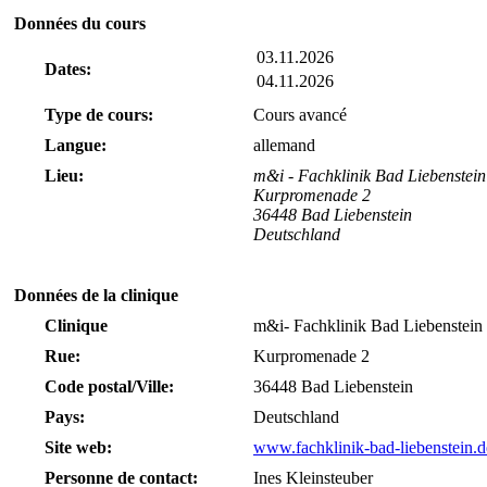
Données du cours
03.11.2026
Dates:
04.11.2026
Type de cours:
Cours avancé
Langue:
allemand
Lieu:
m&i - Fachklinik Bad Liebenstein
Kurpromenade 2
36448 Bad Liebenstein
Deutschland
Données de la clinique
Clinique
m&i- Fachklinik Bad Liebenstein
Rue:
Kurpromenade 2
Code postal/Ville:
36448 Bad Liebenstein
Pays:
Deutschland
Site web:
www.fachklinik-bad-liebenstein.d
Personne de contact:
Ines Kleinsteuber