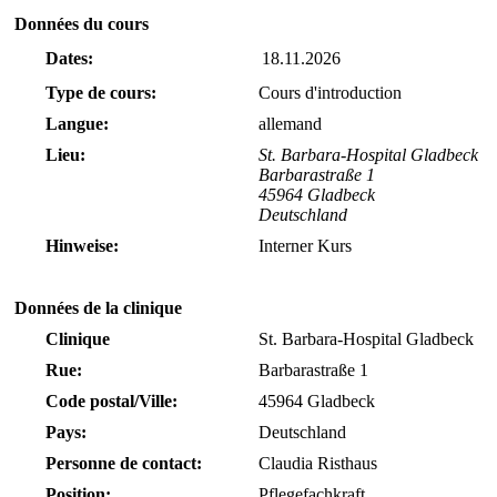
Données du cours
Dates:
18.11.2026
Type de cours:
Cours d'introduction
Langue:
allemand
Lieu:
St. Barbara-Hospital Gladbeck
Barbarastraße 1
45964 Gladbeck
Deutschland
Hinweise:
Interner Kurs
Données de la clinique
Clinique
St. Barbara-Hospital Gladbeck
Rue:
Barbarastraße 1
Code postal/Ville:
45964 Gladbeck
Pays:
Deutschland
Personne de contact:
Claudia Risthaus
Position:
Pflegefachkraft